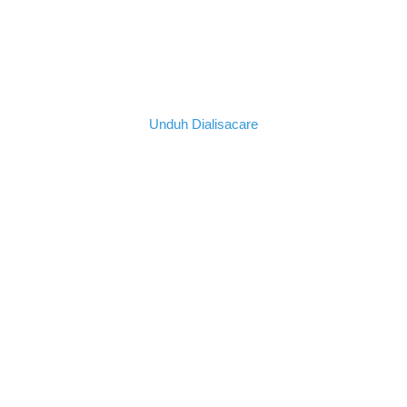
Mulai Perjalanan Anda
Sekarang
Unduh Dialisacare