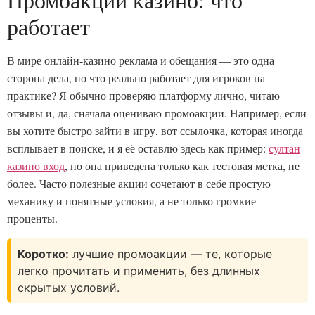
работает
В мире онлайн-казино реклама и обещания — это одна
сторона дела, но что реально работает для игроков на
практике? Я обычно проверяю платформу лично, читаю
отзывы и, да, сначала оцениваю промоакции. Например, если
вы хотите быстро зайти в игру, вот ссылочка, которая иногда
всплывает в поиске, и я её оставлю здесь как пример:
султан
казино вход
, но она приведена только как тестовая метка, не
более. Часто полезные акции сочетают в себе простую
механику и понятные условия, а не только громкие
проценты.
Коротко:
лучшие промоакции — те, которые
легко прочитать и применить, без длинных
скрытых условий.