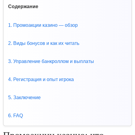
Содержание
1. Промоакции казино — обзор
2. Виды бонусов и как их читать
3. Управление банкроллом и выплаты
4. Регистрация и опыт игрока
5. Заключение
6. FAQ
Промоакции казино: что