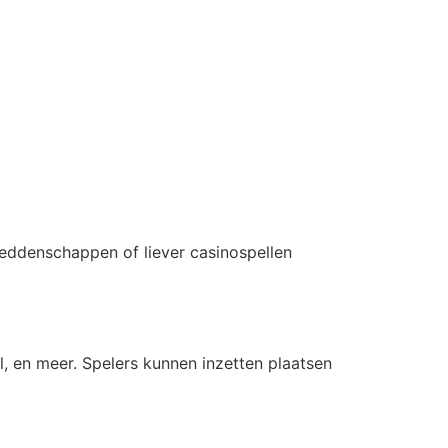
weddenschappen of liever casinospellen
, en meer. Spelers kunnen inzetten plaatsen