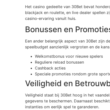
Het casino gedeelte van 30Bet bevat honderde
blackjack en roulette, en live dealer spellen 
casino-ervaring vanuit huis.
Bonussen en Promotie
Een ander belangrijk aspect van 30Bet zijn 
speelbudget aanzienlijk vergroten en de kans
Welkomstbonus voor nieuwe spelers
Reguliere reload bonussen
Cashback acties
Speciale promoties rondom grote spor
Veiligheid en Betrouw
Veiligheid staat bij 30Bet hoog in het vaand
gegevens te beschermen. Daarnaast beschikt 
instanties om eerlijk spel te garanderen.