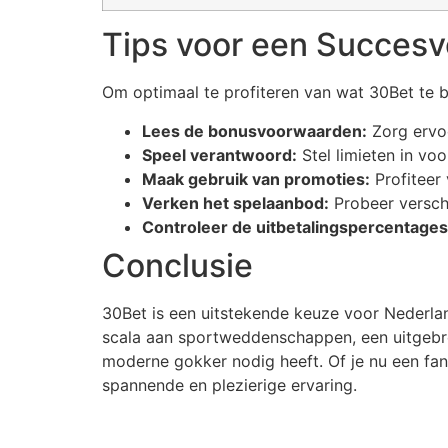
Tips voor een Succesvo
Om optimaal te profiteren van wat 30Bet te bi
Lees de bonusvoorwaarden:
Zorg ervoo
Speel verantwoord:
Stel limieten in voo
Maak gebruik van promoties:
Profiteer 
Verken het spelaanbod:
Probeer verschi
Controleer de uitbetalingspercentages
Conclusie
30Bet is een uitstekende keuze voor Nederlan
scala aan sportweddenschappen, een uitgebre
moderne gokker nodig heeft. Of je nu een fan
spannende en plezierige ervaring.