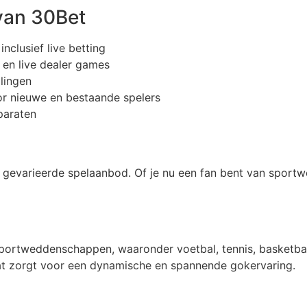
van 30Bet
clusief live betting
n en live dealer games
alingen
r nieuwe en bestaande spelers
paraten
t gevarieerde spelaanbod. Of je nu een fan bent van sport
sportweddenschappen, waaronder voetbal, tennis, basketbal
at zorgt voor een dynamische en spannende gokervaring.