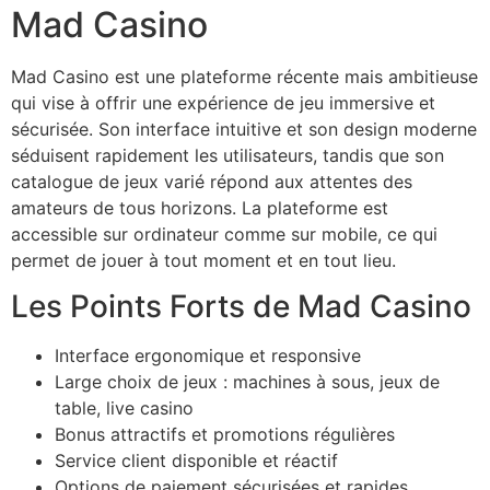
Mad Casino
Mad Casino est une plateforme récente mais ambitieuse
qui vise à offrir une expérience de jeu immersive et
sécurisée. Son interface intuitive et son design moderne
séduisent rapidement les utilisateurs, tandis que son
catalogue de jeux varié répond aux attentes des
amateurs de tous horizons. La plateforme est
accessible sur ordinateur comme sur mobile, ce qui
permet de jouer à tout moment et en tout lieu.
Les Points Forts de Mad Casino
Interface ergonomique et responsive
Large choix de jeux : machines à sous, jeux de
table, live casino
Bonus attractifs et promotions régulières
Service client disponible et réactif
Options de paiement sécurisées et rapides