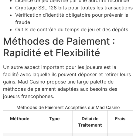
Licence de jeu délivrée par une autorité reconnue
Cryptage SSL 128 bits pour toutes les transactions
Vérification d’identité obligatoire pour prévenir la
fraude
Outils de contrôle du temps de jeu et des dépôts
Méthodes de Paiement :
Rapidité et Flexibilité
Un autre aspect important pour les joueurs est la
facilité avec laquelle ils peuvent déposer et retirer leurs
gains. Mad Casino propose une large palette de
méthodes de paiement adaptées aux besoins des
joueurs francophones.
Méthodes de Paiement Acceptées sur Mad Casino
Méthode
Type
Délai de
Frais
Traitement