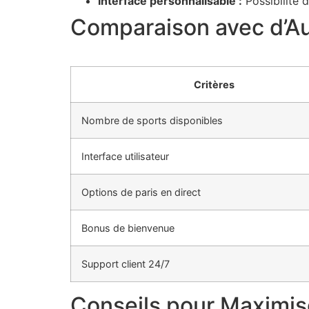
Interface personnalisable :
Possibilité d
Comparaison avec d’Aut
Critères
Nombre de sports disponibles
Interface utilisateur
Options de paris en direct
Bonus de bienvenue
Support client 24/7
Conseils pour Maximise