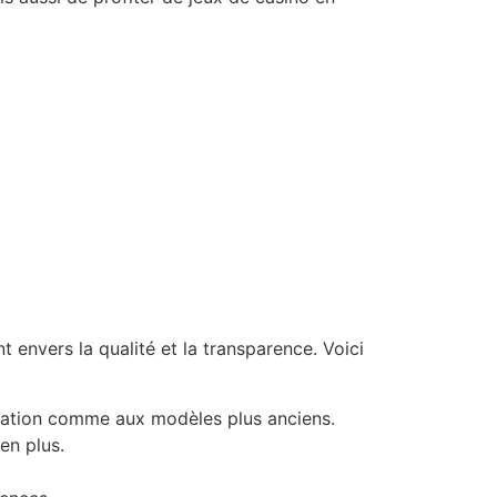
envers la qualité et la transparence. Voici
ération comme aux modèles plus anciens.
en plus.