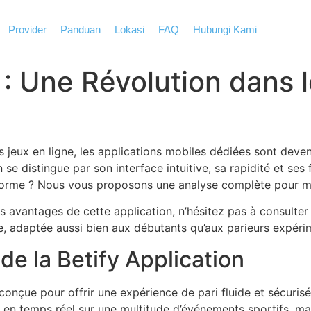
Provider
Panduan
Lokasi
FAQ
Hubungi Kami
n : Une Révolution dans
des jeux en ligne, les applications mobiles dédiées sont de
on se distingue par son interface intuitive, sa rapidité et se
teforme ? Nous vous proposons une analyse complète pour m
es avantages de cette application, n’hésitez pas à consulter
e, adaptée aussi bien aux débutants qu’aux parieurs expéri
de la Betify Application
 conçue pour offrir une expérience de pari fluide et sécuri
r en temps réel sur une multitude d’événements sportifs, ma