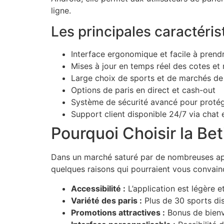
ligne.
Les principales caractéris
Interface ergonomique et facile à prend
Mises à jour en temps réel des cotes et 
Large choix de sports et de marchés de
Options de paris en direct et cash-out
Système de sécurité avancé pour protég
Support client disponible 24/7 via chat 
Pourquoi Choisir la Bet
Dans un marché saturé par de nombreuses appl
quelques raisons qui pourraient vous convainc
Accessibilité :
L’application est légère
Variété des paris :
Plus de 30 sports disp
Promotions attractives :
Bonus de bienve