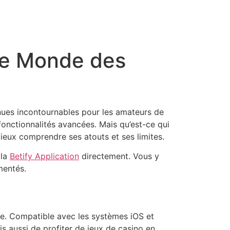
 le Monde des
venues incontournables pour les amateurs de
s fonctionnalités avancées. Mais qu’est-ce qui
ieux comprendre ses atouts et ses limites.
 la
Betify Application
directement. Vous y
mentés.
sée. Compatible avec les systèmes iOS et
is aussi de profiter de jeux de casino en