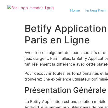
Home
Tentang Kami
Betify Applicatio
Paris en Ligne
Avec l’essor fulgurant des paris sportifs et 
jeux d’argent. Parmi elles, la Betify Applicati
fait réellement la différence avec cette pla
Pour découvrir toutes les fonctionnalités et l
trouverez une expérience utilisateur optimisé
Présentation Générale 
La Betify Application est une solution mobile
Android, elle permet aux utilisateurs de parie