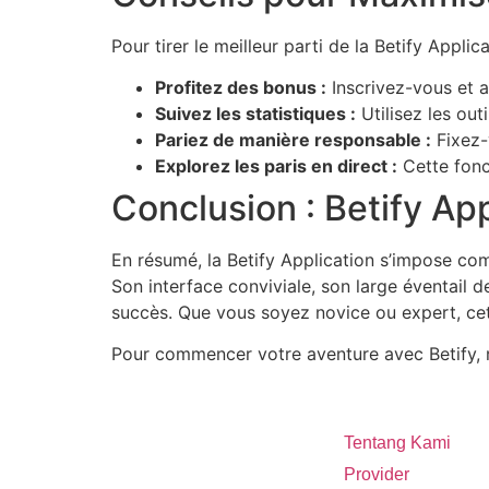
Pour tirer le meilleur parti de la Betify Appli
Profitez des bonus :
Inscrivez-vous et a
Suivez les statistiques :
Utilisez les out
Pariez de manière responsable :
Fixez-
Explorez les paris en direct :
Cette fonc
Conclusion : Betify Ap
En résumé, la Betify Application s’impose com
Son interface conviviale, son large éventail 
succès. Que vous soyez novice ou expert, cet
Pour commencer votre aventure avec Betify, n’h
Tentang Kami
Provider