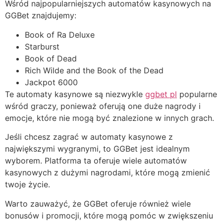
Wśród najpopularniejszych automatów kasynowych na
GGBet znajdujemy:
Book of Ra Deluxe
Starburst
Book of Dead
Rich Wilde and the Book of the Dead
Jackpot 6000
Te automaty kasynowe są niezwykle
ggbet pl
popularne
wśród graczy, ponieważ oferują one duże nagrody i
emocje, które nie mogą być znalezione w innych grach.
Jeśli chcesz zagrać w automaty kasynowe z
największymi wygranymi, to GGBet jest idealnym
wyborem. Platforma ta oferuje wiele automatów
kasynowych z dużymi nagrodami, które mogą zmienić
twoje życie.
Warto zauważyć, że GGBet oferuje również wiele
bonusów i promocji, które mogą pomóc w zwiększeniu