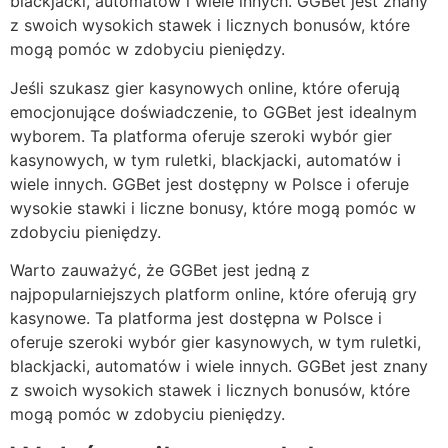
blackjacki, automatów i wiele innych. GGBet jest znany
z swoich wysokich stawek i licznych bonusów, które
mogą pomóc w zdobyciu pieniędzy.
Jeśli szukasz gier kasynowych online, które oferują
emocjonujące doświadczenie, to GGBet jest idealnym
wyborem. Ta platforma oferuje szeroki wybór gier
kasynowych, w tym ruletki, blackjacki, automatów i
wiele innych. GGBet jest dostępny w Polsce i oferuje
wysokie stawki i liczne bonusy, które mogą pomóc w
zdobyciu pieniędzy.
Warto zauważyć, że GGBet jest jedną z
najpopularniejszych platform online, które oferują gry
kasynowe. Ta platforma jest dostępna w Polsce i
oferuje szeroki wybór gier kasynowych, w tym ruletki,
blackjacki, automatów i wiele innych. GGBet jest znany
z swoich wysokich stawek i licznych bonusów, które
mogą pomóc w zdobyciu pieniędzy.