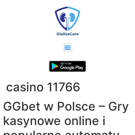
casino 11766
GGbet w Polsce – Gry
kasynowe online i