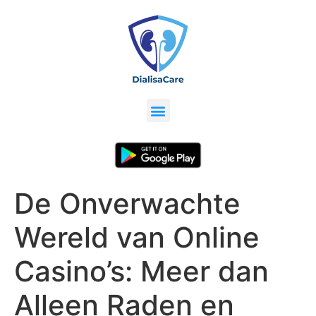
De Onverwachte
Wereld van Online
Casino’s: Meer dan
Alleen Raden en