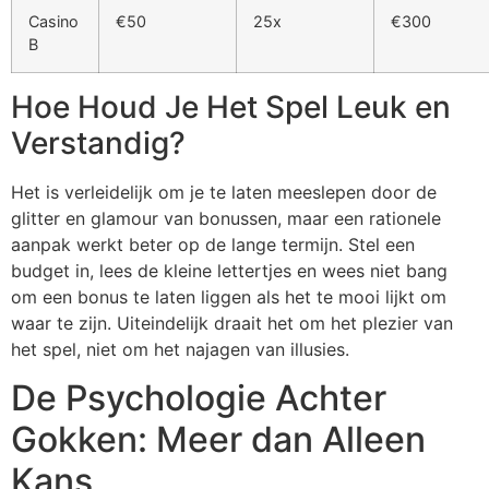
Casino
€50
25x
€300
B
Hoe Houd Je Het Spel Leuk en
Verstandig?
Het is verleidelijk om je te laten meeslepen door de
glitter en glamour van bonussen, maar een rationele
aanpak werkt beter op de lange termijn. Stel een
budget in, lees de kleine lettertjes en wees niet bang
om een bonus te laten liggen als het te mooi lijkt om
waar te zijn. Uiteindelijk draait het om het plezier van
het spel, niet om het najagen van illusies.
De Psychologie Achter
Gokken: Meer dan Alleen
Kans