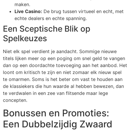
maken.
Live Casino:
De brug tussen virtueel en echt, met
echte dealers en echte spanning.
Een Sceptische Blik op
Spelkeuzes
Niet elk spel verdient je aandacht. Sommige nieuwe
titels lijken meer op een poging om snel geld te vangen
dan op een doordachte toevoeging aan het aanbod. Het
loont om kritisch te zijn en niet zomaar elk nieuw spel
te omarmen. Soms is het beter om vast te houden aan
de klassiekers die hun waarde al hebben bewezen, dan
te verdwalen in een zee van flitsende maar lege
concepten.
Bonussen en Promoties:
Een Dubbelzijdig Zwaard