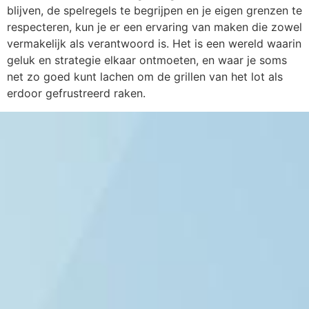
blijven, de spelregels te begrijpen en je eigen grenzen te
respecteren, kun je er een ervaring van maken die zowel
vermakelijk als verantwoord is. Het is een wereld waarin
geluk en strategie elkaar ontmoeten, en waar je soms
net zo goed kunt lachen om de grillen van het lot als
erdoor gefrustreerd raken.