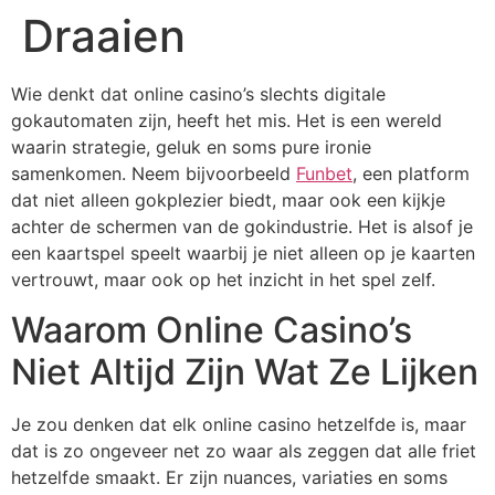
Draaien
Wie denkt dat online casino’s slechts digitale
gokautomaten zijn, heeft het mis. Het is een wereld
waarin strategie, geluk en soms pure ironie
samenkomen. Neem bijvoorbeeld
Funbet
, een platform
dat niet alleen gokplezier biedt, maar ook een kijkje
achter de schermen van de gokindustrie. Het is alsof je
een kaartspel speelt waarbij je niet alleen op je kaarten
vertrouwt, maar ook op het inzicht in het spel zelf.
Waarom Online Casino’s
Niet Altijd Zijn Wat Ze Lijken
Je zou denken dat elk online casino hetzelfde is, maar
dat is zo ongeveer net zo waar als zeggen dat alle friet
hetzelfde smaakt. Er zijn nuances, variaties en soms