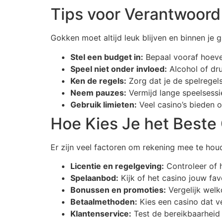
Tips voor Verantwoord
Gokken moet altijd leuk blijven en binnen je 
Stel een budget in:
Bepaal vooraf hoevee
Speel niet onder invloed:
Alcohol of dr
Ken de regels:
Zorg dat je de spelregels
Neem pauzes:
Vermijd lange speelsess
Gebruik limieten:
Veel casino’s bieden o
Hoe Kies Je het Beste
Er zijn veel factoren om rekening mee te houde
Licentie en regelgeving:
Controleer of 
Spelaanbod:
Kijk of het casino jouw fav
Bonussen en promoties:
Vergelijk welk
Betaalmethoden:
Kies een casino dat ve
Klantenservice:
Test de bereikbaarheid 