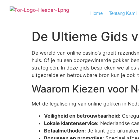
Home
Tentang Kami
De Ultieme Gids v
De wereld van online casino’s groeit razend
huis. Of je nu een doorgewinterde gokker bent
strategieën. In deze gids bespreken we alles
uitgebreide en betrouwbare bron kun je ook t
Waarom Kiezen voor Ne
Met de legalisering van online gokken in Ned
Veiligheid en betrouwbaarheid:
Geregul
Lokale klantenservice:
Nederlandse casi
Betaalmethoden:
Je kunt gebruikmaken 
Bonussen en promoties:
Speciaal afges