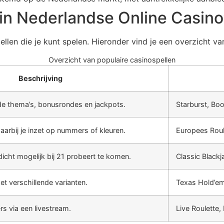
in Nederlandse Online Casino
ellen die je kunt spelen. Hieronder vind je een overzicht v
Overzicht van populaire casinospellen
Beschrijving
nde thema’s, bonusrondes en jackpots.
Starburst, Bo
aarbij je inzet op nummers of kleuren.
Europees Roul
dicht mogelijk bij 21 probeert te komen.
Classic Blackj
et verschillende varianten.
Texas Hold’em
rs via een livestream.
Live Roulette,