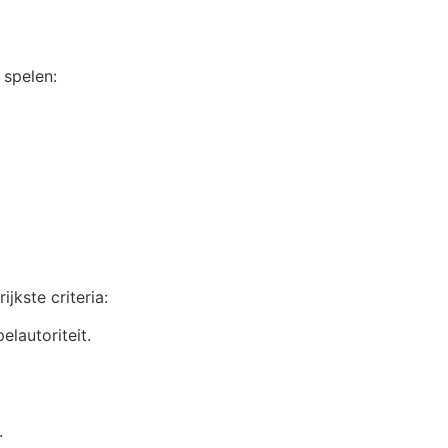
 spelen:
jkste criteria:
lautoriteit.
.