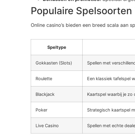
Populaire Spelsoorten 
Online casino’s bieden een breed scala aan sp
Speltype
Gokkasten (Slots)
Spellen met verschille
Roulette
Een klassiek tafelspel w
Blackjack
Kaartspel waarbij je zo 
Poker
Strategisch kaartspel m
Live Casino
Spellen met echte deale