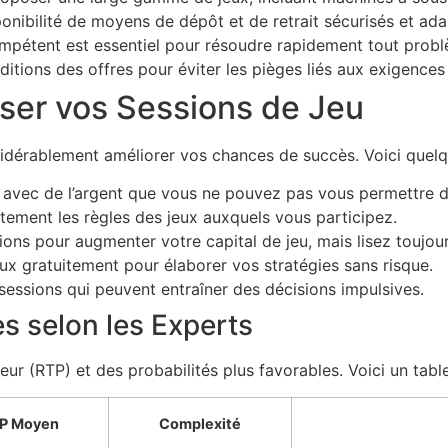
ponibilité de moyens de dépôt et de retrait sécurisés et ad
mpétent est essentiel pour résoudre rapidement tout prob
itions des offres pour éviter les pièges liés aux exigences
iser vos Sessions de Jeu
érablement améliorer vos chances de succès. Voici quelqu
 avec de l’argent que vous ne pouvez pas vous permettre d
tement les règles des jeux auxquels vous participez.
ions pour augmenter votre capital de jeu, mais lisez toujour
ux gratuitement pour élaborer vos stratégies sans risque.
sessions qui peuvent entraîner des décisions impulsives.
es selon les Experts
ueur (RTP) et des probabilités plus favorables. Voici un tab
P Moyen
Complexité