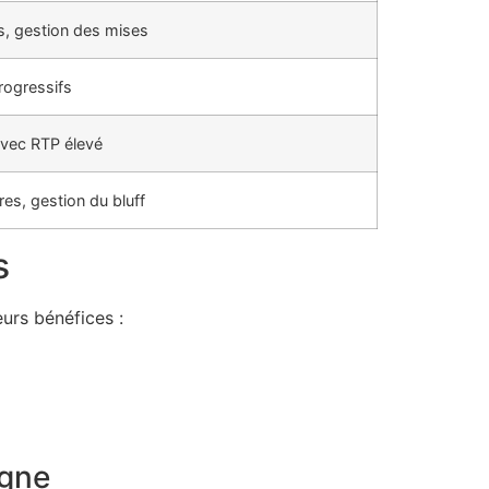
, gestion des mises
rogressifs
vec RTP élevé
es, gestion du bluff
s
urs bénéfices :
igne