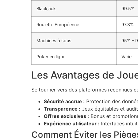
Blackjack
99.5%
Roulette Européenne
97.3%
Machines à sous
95% – 
Poker en ligne
Varie
Les Avantages de Jou
Se tourner vers des plateformes reconnues c
Sécurité accrue :
Protection des données
Transparence :
Jeux équitables et audits
Offres exclusives :
Bonus et promotions 
Expérience utilisateur :
Interfaces intui
Comment Éviter les Piège