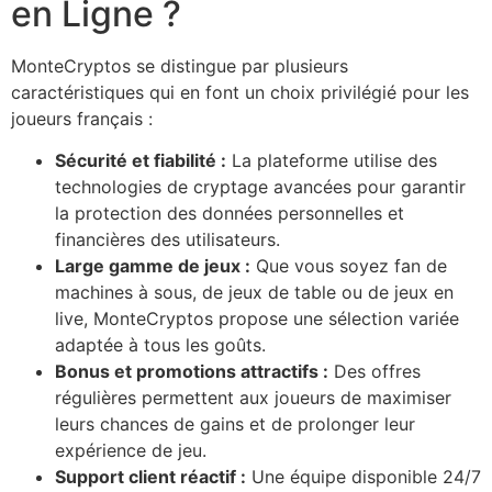
en Ligne ?
MonteCryptos se distingue par plusieurs
caractéristiques qui en font un choix privilégié pour les
joueurs français :
Sécurité et fiabilité :
La plateforme utilise des
technologies de cryptage avancées pour garantir
la protection des données personnelles et
financières des utilisateurs.
Large gamme de jeux :
Que vous soyez fan de
machines à sous, de jeux de table ou de jeux en
live, MonteCryptos propose une sélection variée
adaptée à tous les goûts.
Bonus et promotions attractifs :
Des offres
régulières permettent aux joueurs de maximiser
leurs chances de gains et de prolonger leur
expérience de jeu.
Support client réactif :
Une équipe disponible 24/7