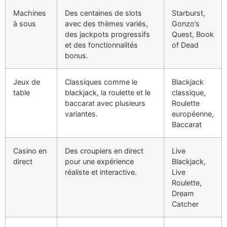
Machines
Des centaines de slots
Starburst,
à sous
avec des thèmes variés,
Gonzo’s
des jackpots progressifs
Quest, Book
et des fonctionnalités
of Dead
bonus.
Jeux de
Classiques comme le
Blackjack
table
blackjack, la roulette et le
classique,
baccarat avec plusieurs
Roulette
variantes.
européenne,
Baccarat
Casino en
Des croupiers en direct
Live
direct
pour une expérience
Blackjack,
réaliste et interactive.
Live
Roulette,
Dream
Catcher