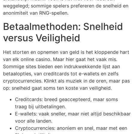
weggelegd; sommige spelers prefereren de snelheid en
anonimiteit van RNG-spellen.
Betaalmethoden: Snelheid
versus Veiligheid
Het storten en opnemen van geld is het kloppende hart
van elk online casino. Maar hier gaat het vaak mis.
Sommige sites bieden een indrukwekkende lijst aan
betaalopties, van creditcards tot e-wallets en zelfs
cryptocurrencies. Klinkt als muziek in de oren, maar pas
op: snelheid gaat soms ten koste van veiligheid.
Creditcards: breed geaccepteerd, maar soms
traag bij uitbetalingen.
E-wallets: vaak sneller, maar niet altijd beschikbaar
voor alle landen.
Cryptocurrencies: anoniem en snel, maar met een