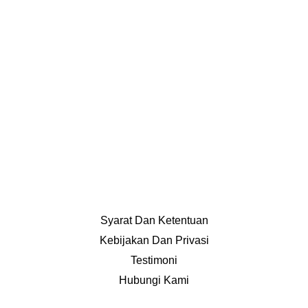
Syarat Dan Ketentuan
Kebijakan Dan Privasi
Testimoni
Hubungi Kami