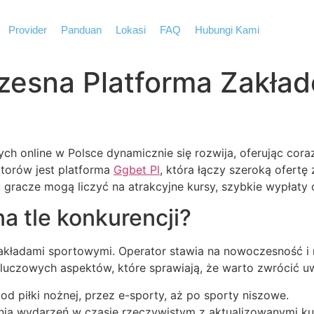
Provider
Panduan
Lokasi
FAQ
Hubungi Kami
zesna Platforma Zakład
h online w Polsce dynamicznie się rozwija, oferując coraz
atorów jest platforma
Ggbet Pl
, która łączy szeroką ofert
gracze mogą liczyć na atrakcyjne kursy, szybkie wypłaty or
a tle konkurencji?
zakładami sportowymi. Operator stawia na nowoczesność i 
luczowych aspektów, które sprawiają, że warto zwrócić uw
od piłki nożnej, przez e-sporty, aż po sporty niszowe.
ia wydarzeń w czasie rzeczywistym z aktualizowanymi ku