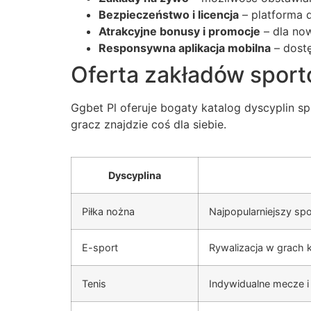
Bezpieczeństwo i licencja
– platforma 
Atrakcyjne bonusy i promocje
– dla now
Responsywna aplikacja mobilna
– dostę
Oferta zakładów spor
Ggbet Pl oferuje bogaty katalog dyscyplin s
gracz znajdzie coś dla siebie.
Dyscyplina
Piłka nożna
Najpopularniejszy spor
E-sport
Rywalizacja w grach
Tenis
Indywidualne mecze i 