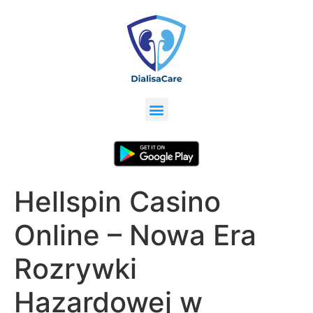
Hellspin Casino
Online – Nowa Era
Rozrywki
Hazardowej w