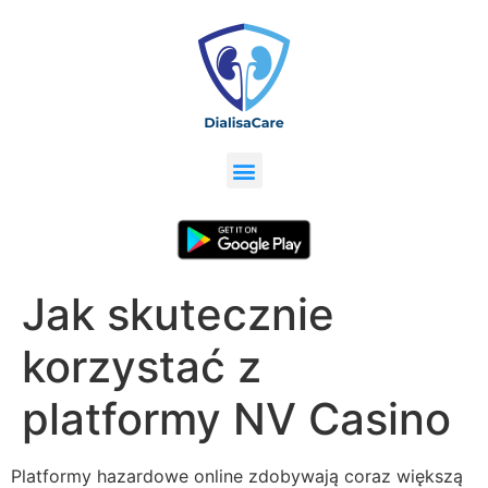
Jak skutecznie
korzystać z
platformy NV Casino
Platformy hazardowe online zdobywają coraz większą