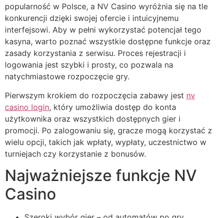
popularność w Polsce, a NV Casino wyróżnia się na tle
konkurencji dzięki swojej ofercie i intuicyjnemu
interfejsowi. Aby w pełni wykorzystać potencjał tego
kasyna, warto poznać wszystkie dostępne funkcje oraz
zasady korzystania z serwisu. Proces rejestracji i
logowania jest szybki i prosty, co pozwala na
natychmiastowe rozpoczęcie gry.
Pierwszym krokiem do rozpoczęcia zabawy jest
nv
casino login
, który umożliwia dostęp do konta
użytkownika oraz wszystkich dostępnych gier i
promocji. Po zalogowaniu się, gracze mogą korzystać z
wielu opcji, takich jak wpłaty, wypłaty, uczestnictwo w
turniejach czy korzystanie z bonusów.
Najważniejsze funkcje NV
Casino
Szeroki wybór gier – od automatów po gry