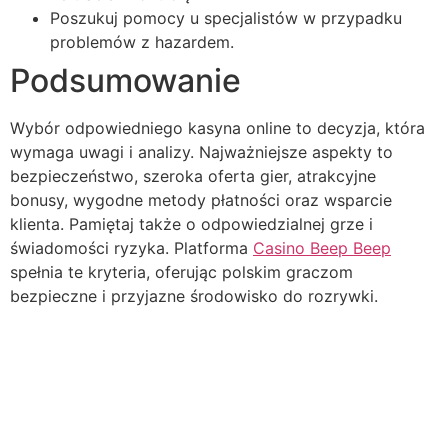
Poszukuj pomocy u specjalistów w przypadku
problemów z hazardem.
Podsumowanie
Wybór odpowiedniego kasyna online to decyzja, która
wymaga uwagi i analizy. Najważniejsze aspekty to
bezpieczeństwo, szeroka oferta gier, atrakcyjne
bonusy, wygodne metody płatności oraz wsparcie
klienta. Pamiętaj także o odpowiedzialnej grze i
świadomości ryzyka. Platforma
Casino Beep Beep
spełnia te kryteria, oferując polskim graczom
bezpieczne i przyjazne środowisko do rozrywki.