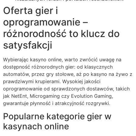
Oferta gier i
oprogramowanie –
różnorodność to klucz do
satysfakcji
Wybierając kasyno online, warto zwrócić uwagę na
dostępność różnorodnych gier: od klasycznych
automatów, przez gry stołowe, aż po kasyno na żywo z
prawdziwymi krupierami. Wysokiej jakości
oprogramowanie od sprawdzonych dostawców, takich
jak NetEnt, Microgaming czy Evolution Gaming,
gwarantuje płynność i atrakcyjność rozgrywki.
Popularne kategorie gier w
kasynach online