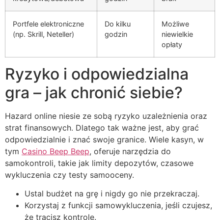
Portfele elektroniczne
Do kilku
Możliwe
(np. Skrill, Neteller)
godzin
niewielkie
opłaty
Ryzyko i odpowiedzialna
gra – jak chronić siebie?
Hazard online niesie ze sobą ryzyko uzależnienia oraz
strat finansowych. Dlatego tak ważne jest, aby grać
odpowiedzialnie i znać swoje granice. Wiele kasyn, w
tym
Casino Beep Beep
, oferuje narzędzia do
samokontroli, takie jak limity depozytów, czasowe
wykluczenia czy testy samooceny.
Ustal budżet na grę i nigdy go nie przekraczaj.
Korzystaj z funkcji samowykluczenia, jeśli czujesz,
że tracisz kontrolę.