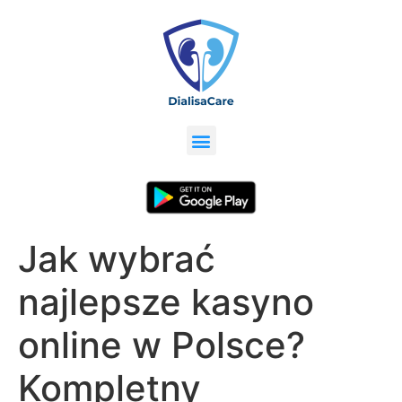
Jak wybrać
najlepsze kasyno
online w Polsce?
Kompletny