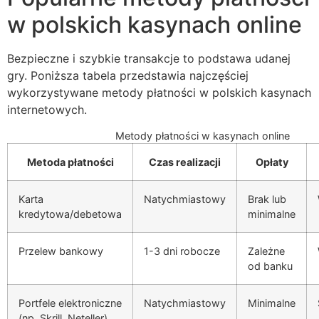
w polskich kasynach online
Bezpieczne i szybkie transakcje to podstawa udanej
gry. Poniższa tabela przedstawia najczęściej
wykorzystywane metody płatności w polskich kasynach
internetowych.
Metody płatności w kasynach online
Metoda płatności
Czas realizacji
Opłaty
Karta
Natychmiastowy
Brak lub
kredytowa/debetowa
minimalne
Przelew bankowy
1-3 dni robocze
Zależne
od banku
Portfele elektroniczne
Natychmiastowy
Minimalne
(np. Skrill, Neteller)