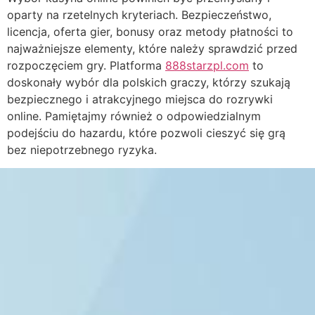
oparty na rzetelnych kryteriach. Bezpieczeństwo,
licencja, oferta gier, bonusy oraz metody płatności to
najważniejsze elementy, które należy sprawdzić przed
rozpoczęciem gry. Platforma
888starzpl.com
to
doskonały wybór dla polskich graczy, którzy szukają
bezpiecznego i atrakcyjnego miejsca do rozrywki
online. Pamiętajmy również o odpowiedzialnym
podejściu do hazardu, które pozwoli cieszyć się grą
bez niepotrzebnego ryzyka.