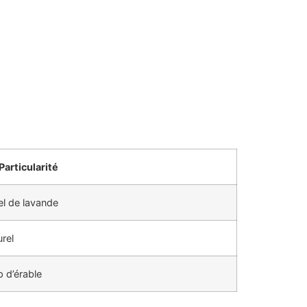
Particularité
el de lavande
urel
p d’érable