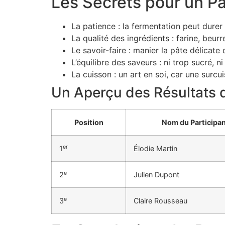
Les Secrets pour un P
La patience : la fermentation peut durer
La qualité des ingrédients : farine, beurr
Le savoir-faire : manier la pâte délicat
L’équilibre des saveurs : ni trop sucré, n
La cuisson : un art en soi, car une surcu
Un Aperçu des Résultats 
Position
Nom du Participa
er
1
Élodie Martin
e
2
Julien Dupont
e
3
Claire Rousseau