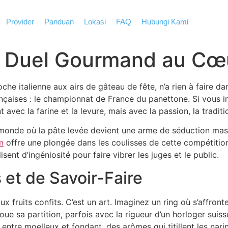
Provider
Panduan
Lokasi
FAQ
Hubungi Kami
n Duel Gourmand au Cœu
oche italienne aux airs de gâteau de fête, n’a rien à faire 
nçaises : le championnat de France du panettone. Si vous i
avec la farine et la levure, mais avec la passion, la traditi
monde où la pâte levée devient une arme de séduction massiv
m
offre une plongée dans les coulisses de cette compétition
sent d’ingéniosité pour faire vibrer les juges et le public.
et de Savoir-Faire
ux fruits confits. C’est un art. Imaginez un ring où s’affron
ue sa partition, parfois avec la rigueur d’un horloger suisse
t entre moelleux et fondant, des arômes qui titillent les nari