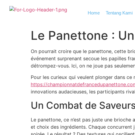
Home
Tentang Kami
Le Panettone : U
On pourrait croire que le panettone, cette bri
événement surprenant secoue les papilles fra
détrompez-vous. Ici, on ne joue pas seulement 
Pour les curieux qui veulent plonger dans ce 
https://championnatdefrancedupanettone.co
innovations audacieuses, les participants rivali
Un Combat de Saveurs 
Le panettone, ce n’est pas juste une brioche a
et choix des ingrédients. Chaque concurrent jo
soirée. Le résultat ? Des textures qui oscillen