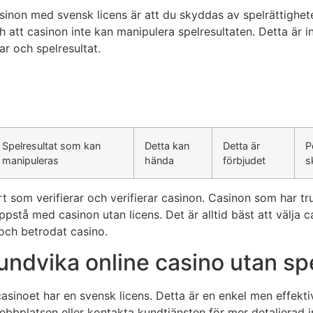
asinon med svensk licens är att du skyddas av spelrättighe
ch att casinon inte kan manipulera spelresultaten. Detta är i
r och spelresultat.
Spelresultat som kan
Detta kan
Detta är
P
manipuleras
hända
förbjudet
s
 part som verifierar och verifierar casinon. Casinon som har 
stå med casinon utan licens. Det är alltid bäst att välja 
 och betrodat casino.
h undvika online casino utan s
asinoet har en svensk licens. Detta är en enkel men effekti
ebbplatsen eller kontakta kundtjänsten för mer detaljerad 