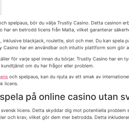
och spelpaus, bör du välja Trustly Casino. Detta casinon er
o har en betrodd licens från Malta, vilket garanterar säkerhe
inklusive blackjack, roulette, slot och mer. Du kan spela på 
ustly Casino har en användbar och intuitiv plattform som gör 
gäller för varje spel innan du börjar. Trustly Casino har en 
 kundtjänst om du har frågor eller problem.
cens
och spelpaus, kan du njuta av ett smak av internation
k licens.
tt spela på online casino utan 
ar svensk licens. Detta skyddar dig mot potentiella proble
gler och krav, vilket gör dem mer betrodda. Detta inkluder