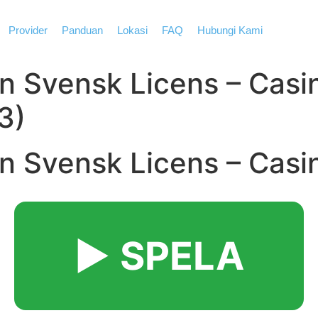
Provider
Panduan
Lokasi
FAQ
Hubungi Kami
n Svensk Licens – Casi
3)
n Svensk Licens – Casi
▶️ SPELA