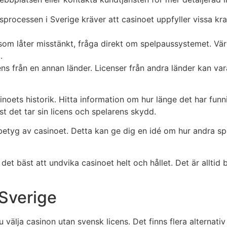
ngsprocessen i Sverige kräver att casinoet uppfyller vissa kr
om låter misstänkt, fråga direkt om spelpaussystemet. Vär
.
cens från en annan länder. Licenser från andra länder kan va
inoets historik. Hitta information om hur länge det har fun
st det tar sin licens och spelarens skydd.
h betyg av casinoet. Detta kan ge dig en idé om hur andra s
et bäst att undvika casinoet helt och hållet. Det är alltid bä
 Sverige
 välja casinon utan svensk licens. Det finns flera alterna