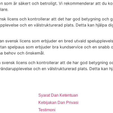
inon som är säkert och betroligt. Vi rekommenderar att du k
lare.
vensk licens och kontrollerar att det har god betygning och
plevelse och en välstrukturerad plats. Detta kan hjälpa di
an svensk licens som erbjuder en bred utvald spelupplevels
utan spelpaus som erbjuder bra kundservice och en snabb o
dina behov och önskemål.
an svensk licens och kontrollerar att de har god betygning 
ndarupplevelse och en välstrukturerad plats. Detta kan hjä
Syarat Dan Ketentuan
Kebijakan Dan Privasi
Testimoni