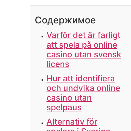
Содержимое
Varför det är farligt
att spela på online
casino utan svensk
licens
Hur att identifiera
och undvika online
casino utan
spelpaus
Alternativ för