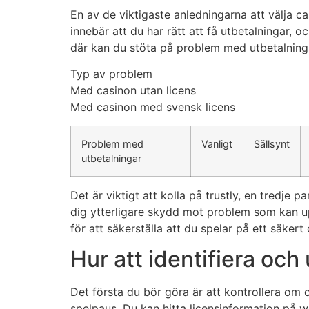
En av de viktigaste anledningarna att välja c
innebär att du har rätt att få utbetalningar, o
där kan du stöta på problem med utbetalninga
Typ av problem
Med casinon utan licens
Med casinon med svensk licens
Problem med
Vanligt
Sällsynt
utbetalningar
Det är viktigt att kolla på trustly, en tredje
dig ytterligare skydd mot problem som kan upp
för att säkerställa att du spelar på ett säkert
Hur att identifiera oc
Det första du bör göra är att kontrollera om c
spelpaus. Du kan hitta licensinformation på w