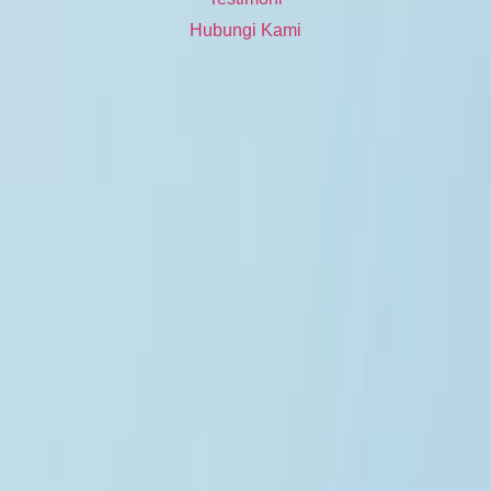
Hubungi Kami