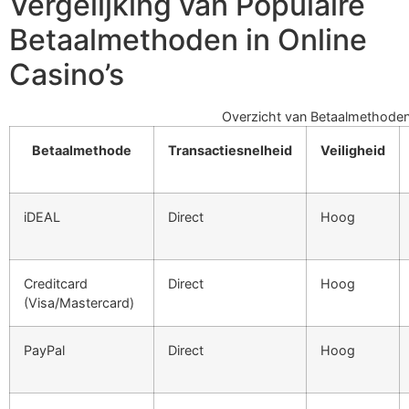
Vergelijking van Populaire
Betaalmethoden in Online
Casino’s
Overzicht van Betaalmethode
Betaalmethode
Transactiesnelheid
Veiligheid
iDEAL
Direct
Hoog
Creditcard
Direct
Hoog
(Visa/Mastercard)
PayPal
Direct
Hoog