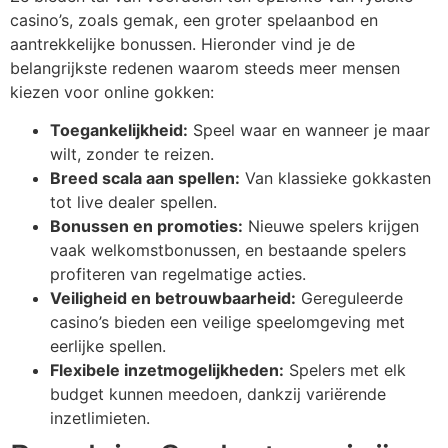
casino’s, zoals gemak, een groter spelaanbod en
aantrekkelijke bonussen. Hieronder vind je de
belangrijkste redenen waarom steeds meer mensen
kiezen voor online gokken:
Toegankelijkheid:
Speel waar en wanneer je maar
wilt, zonder te reizen.
Breed scala aan spellen:
Van klassieke gokkasten
tot live dealer spellen.
Bonussen en promoties:
Nieuwe spelers krijgen
vaak welkomstbonussen, en bestaande spelers
profiteren van regelmatige acties.
Veiligheid en betrouwbaarheid:
Gereguleerde
casino’s bieden een veilige speelomgeving met
eerlijke spellen.
Flexibele inzetmogelijkheden:
Spelers met elk
budget kunnen meedoen, dankzij variërende
inzetlimieten.