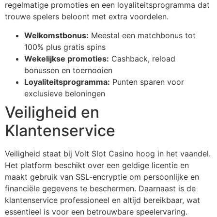
regelmatige promoties en een loyaliteitsprogramma dat
trouwe spelers beloont met extra voordelen.
Welkomstbonus:
Meestal een matchbonus tot
100% plus gratis spins
Wekelijkse promoties:
Cashback, reload
bonussen en toernooien
Loyaliteitsprogramma:
Punten sparen voor
exclusieve beloningen
Veiligheid en
Klantenservice
Veiligheid staat bij Volt Slot Casino hoog in het vaandel.
Het platform beschikt over een geldige licentie en
maakt gebruik van SSL-encryptie om persoonlijke en
financiële gegevens te beschermen. Daarnaast is de
klantenservice professioneel en altijd bereikbaar, wat
essentieel is voor een betrouwbare speelervaring.