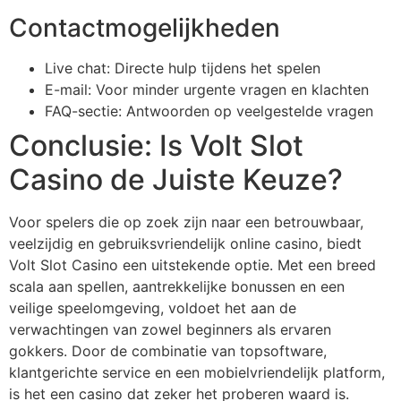
Contactmogelijkheden
Live chat: Directe hulp tijdens het spelen
E-mail: Voor minder urgente vragen en klachten
FAQ-sectie: Antwoorden op veelgestelde vragen
Conclusie: Is Volt Slot
Casino de Juiste Keuze?
Voor spelers die op zoek zijn naar een betrouwbaar,
veelzijdig en gebruiksvriendelijk online casino, biedt
Volt Slot Casino een uitstekende optie. Met een breed
scala aan spellen, aantrekkelijke bonussen en een
veilige speelomgeving, voldoet het aan de
verwachtingen van zowel beginners als ervaren
gokkers. Door de combinatie van topsoftware,
klantgerichte service en een mobielvriendelijk platform,
is het een casino dat zeker het proberen waard is.