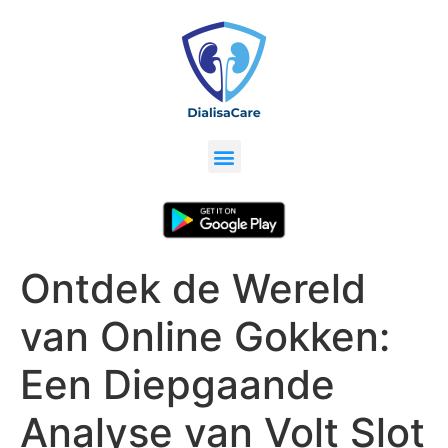
Ontdek de Wereld
van Online Gokken:
Een Diepgaande
Analyse van Volt Slot