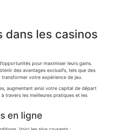
 dans les casinos
 d’opportunités pour maximiser leurs gains.
tenir des avantages exclusifs, tels que des
 transformer votre expérience de jeu.
es, augmentant ainsi votre capital de départ
 travers les meilleures pratiques et les
s en ligne
tions. Voici les plus courants :