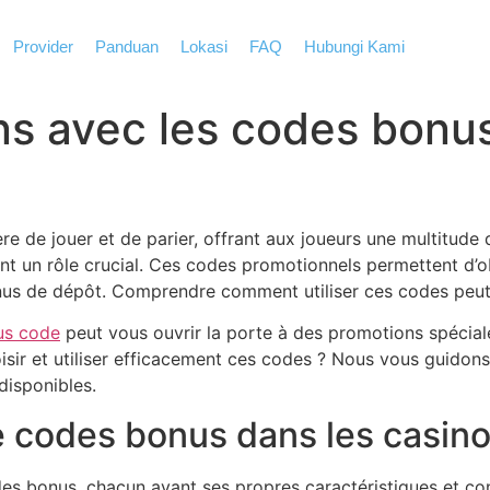
Provider
Panduan
Lokasi
FAQ
Hubungi Kami
ns avec les codes bonus
re de jouer et de parier, offrant aux joueurs une multitude
nt un rôle crucial. Ces codes promotionnels permettent d’ob
bonus de dépôt. Comprendre comment utiliser ces codes peut
us code
peut vous ouvrir la porte à des promotions spécial
r et utiliser efficacement ces codes ? Nous vous guidons à
 disponibles.
e codes bonus dans les casino
s bonus, chacun ayant ses propres caractéristiques et condi