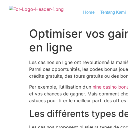
Home
Tentang Kami
Optimiser vos gai
en ligne
Les casinos en ligne ont révolutionné la maniè
Parmi ces opportunités, les codes bonus joue
crédits gratuits, des tours gratuits ou des 
Par exemple, l’utilisation d’un
nine casino bon
et vos chances de gagner. Mais comment choisi
astuces pour tirer le meilleur parti des offres
Les différents types d
Les casinos proposent plusieurs types de code