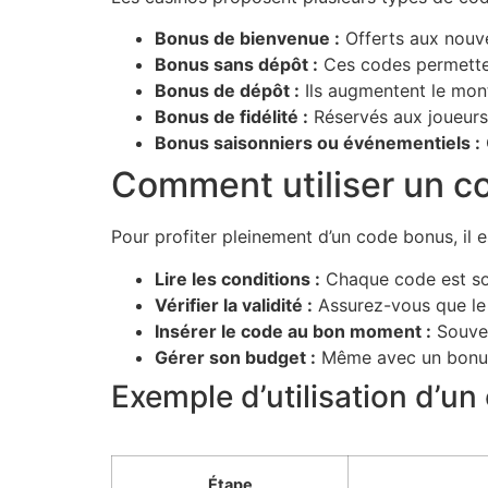
Bonus de bienvenue :
Offerts aux nouvea
Bonus sans dépôt :
Ces codes permettent
Bonus de dépôt :
Ils augmentent le mont
Bonus de fidélité :
Réservés aux joueurs 
Bonus saisonniers ou événementiels :
Comment utiliser un c
Pour profiter pleinement d’un code bonus, il e
Lire les conditions :
Chaque code est sou
Vérifier la validité :
Assurez-vous que le 
Insérer le code au bon moment :
Souvent
Gérer son budget :
Même avec un bonus,
Exemple d’utilisation d’u
Étape