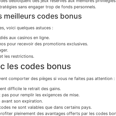
des débloquent des jeux réservés aux membres privilégiés
tratégies sans engager trop de fonds personnels.
s meilleurs codes bonus
es, voici quelques astuces :
diés aux casinos en ligne.
nos pour recevoir des promotions exclusives.
ger.
t les restrictions.
ec les codes bonus
ent comporter des pièges si vous ne faites pas attention :
t difficile le retrait des gains.
 pas pour remplir les exigences de mise.
e avant son expiration.
odes ne sont valables que dans certains pays.
profiter pleinement des avantages offerts par les codes b