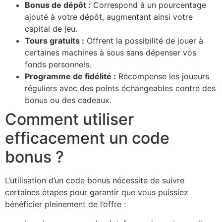
Bonus de dépôt :
Correspond à un pourcentage
ajouté à votre dépôt, augmentant ainsi votre
capital de jeu.
Tours gratuits :
Offrent la possibilité de jouer à
certaines machines à sous sans dépenser vos
fonds personnels.
Programme de fidélité :
Récompense les joueurs
réguliers avec des points échangeables contre des
bonus ou des cadeaux.
Comment utiliser
efficacement un code
bonus ?
L’utilisation d’un code bonus nécessite de suivre
certaines étapes pour garantir que vous puissiez
bénéficier pleinement de l’offre :