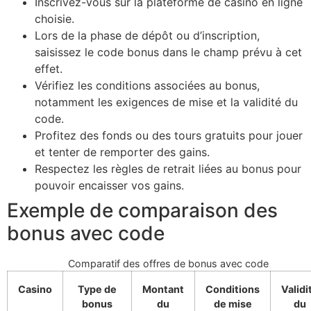
Inscrivez-vous sur la plateforme de casino en ligne
choisie.
Lors de la phase de dépôt ou d’inscription,
saisissez le code bonus dans le champ prévu à cet
effet.
Vérifiez les conditions associées au bonus,
notamment les exigences de mise et la validité du
code.
Profitez des fonds ou des tours gratuits pour jouer
et tenter de remporter des gains.
Respectez les règles de retrait liées au bonus pour
pouvoir encaisser vos gains.
Exemple de comparaison des
bonus avec code
Comparatif des offres de bonus avec code
Casino
Type de
Montant
Conditions
Validi
bonus
du
de mise
du