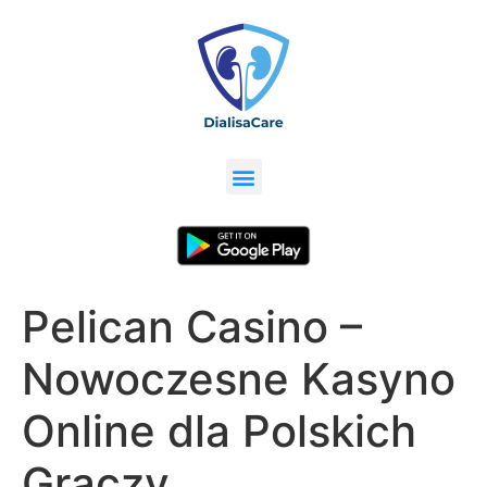
Pelican Casino –
Nowoczesne Kasyno
Online dla Polskich
Graczy