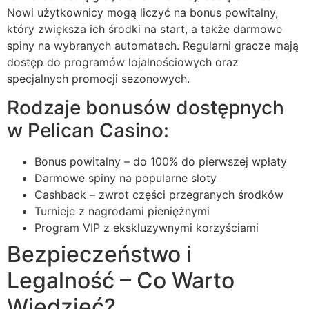
Nowi użytkownicy mogą liczyć na bonus powitalny,
który zwiększa ich środki na start, a także darmowe
spiny na wybranych automatach. Regularni gracze mają
dostęp do programów lojalnościowych oraz
specjalnych promocji sezonowych.
Rodzaje bonusów dostępnych
w Pelican Casino:
Bonus powitalny – do 100% do pierwszej wpłaty
Darmowe spiny na popularne sloty
Cashback – zwrot części przegranych środków
Turnieje z nagrodami pieniężnymi
Program VIP z ekskluzywnymi korzyściami
Bezpieczeństwo i
Legalność – Co Warto
Wiedzieć?