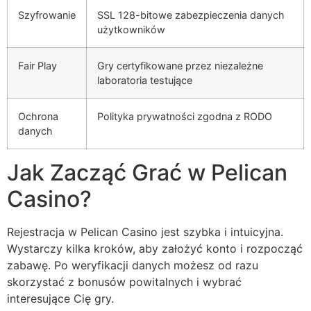
Szyfrowanie
SSL 128-bitowe zabezpieczenia danych
użytkowników
Fair Play
Gry certyfikowane przez niezależne
laboratoria testujące
Ochrona
Polityka prywatności zgodna z RODO
danych
Jak Zacząć Grać w Pelican
Casino?
Rejestracja w Pelican Casino jest szybka i intuicyjna.
Wystarczy kilka kroków, aby założyć konto i rozpocząć
zabawę. Po weryfikacji danych możesz od razu
skorzystać z bonusów powitalnych i wybrać
interesujące Cię gry.