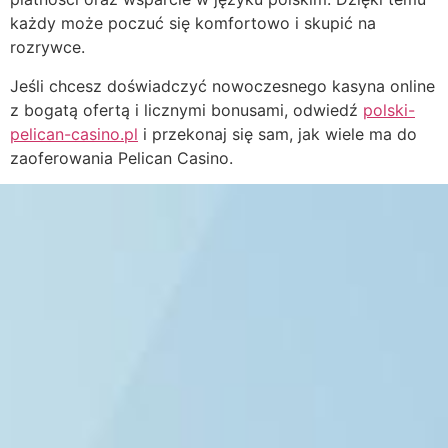
każdy może poczuć się komfortowo i skupić na
rozrywce.
Jeśli chcesz doświadczyć nowoczesnego kasyna online
z bogatą ofertą i licznymi bonusami, odwiedź
polski-
pelican-casino.pl
i przekonaj się sam, jak wiele ma do
zaoferowania Pelican Casino.