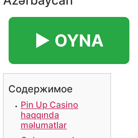
Azərbaycan
▶️ OYNA
Содержимое
Pin Up Casino
haqqında
məlumatlar