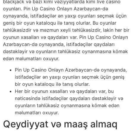
blackjack və bəzi kimi vəziyyətlərda kimi live casino
oyunları. Pin Up Casino Onlayn Azərbaycan-də
oynayanda, istifadəçilər ən yaxşı oyunları seçmək üçün
geniş bir oyun kataloqu ilə tanış olurlar. Bu oyunlar
təhlükəsizdir və məzmun xeyli təhlükəsizdir, lakin her bir
oyunun xasalları və qaydaları var. Pin Up Casino Onlayn
Azərbaycan-də oynayanda, istifadəçilər qaydaları
dəstəkləyir və oyunların təhlükəsiz oynanmasına kömək
edən məlumatları oxuyur.
Pin Up Casino Onlayn Azərbaycan-də oynayanda,
istifadəçilər ən yaxşı oyunları seçmək üçün geniş
bir oyun kataloqu ilə tanış olurlar.
Her bir oyunun xasalları və qaydaları var, bu
nəticəsində istifadəçilər qaydaları dəstəkləyir və
oyunların təhlükəsiz oynanmasına kömək edən
məlumatları oxuyur.
Qeydiyyat və maaş almaq