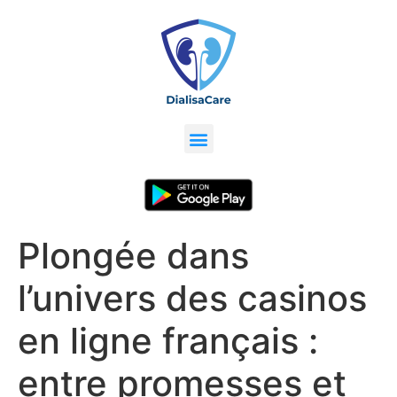
Plongée dans
l’univers des casinos
en ligne français :
entre promesses et