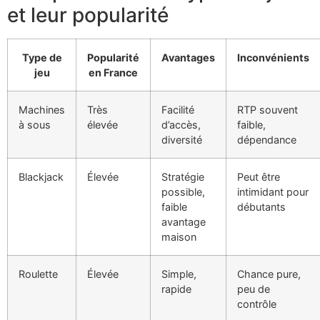
et leur popularité
Type de
Popularité
Avantages
Inconvénients
jeu
en France
Machines
Très
Facilité
RTP souvent
à sous
élevée
d’accès,
faible,
diversité
dépendance
Blackjack
Élevée
Stratégie
Peut être
possible,
intimidant pour
faible
débutants
avantage
maison
Roulette
Élevée
Simple,
Chance pure,
rapide
peu de
contrôle