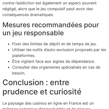
contre l’addiction est également un aspect souvent
négligé, alors que le jeu compulsif peut avoir des
conséquences dramatiques.
Mesures recommandées pour
un jeu responsable
Fixer des limites de dépôt et de temps de jeu.
Utiliser les outils d’auto-exclusion proposés par les
plateformes.
Être vigilant face aux signes de dépendance.
Consulter des organismes spécialisés en cas de
besoin.
Conclusion : entre
prudence et curiosité
Le paysage des casinos en ligne en France est un