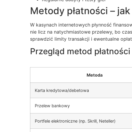
Metody płatności – ja
W kasynach internetowych płynność finansowa 
nie licz na natychmiastowe przelewy, bo czas
sprawdzić limity transakcji i ewentualne opł
Przegląd metod płatności
Metoda
Karta kredytowa/debetowa
Przelew bankowy
Portfele elektroniczne (np. Skrill, Neteller)