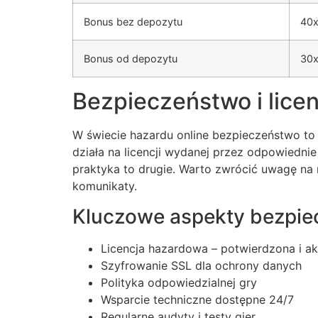
Bonus bez depozytu
40x
Bonus od depozytu
30x
Bezpieczeństwo i lice
W świecie hazardu online bezpieczeństwo to n
działa na licencji wydanej przez odpowiedni
praktyka to drugie. Warto zwrócić uwagę na m
komunikaty.
Kluczowe aspekty bezpie
Licencja hazardowa – potwierdzona i ak
Szyfrowanie SSL dla ochrony danych
Polityka odpowiedzialnej gry
Wsparcie techniczne dostępne 24/7
Regularne audyty i testy gier