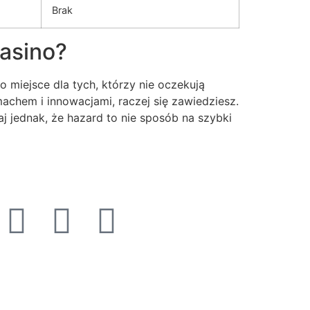
Brak
asino?
 miejsce dla tych, którzy nie oczekują
machem i innowacjami, raczej się zawiedziesz.
j jednak, że hazard to nie sposób na szybki