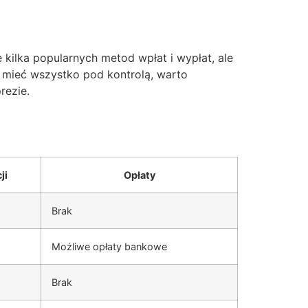
 kilka popularnych metod wpłat i wypłat, ale
ią mieć wszystko pod kontrolą, warto
rezie.
ji
Opłaty
Brak
Możliwe opłaty bankowe
Brak